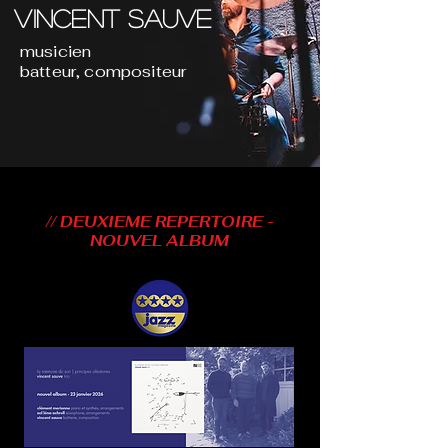
vincent sauve
musicien
batte
ur, co
mpositeur
// DEUXIEME REPERTOIRE -
NOUVEL ALBUM