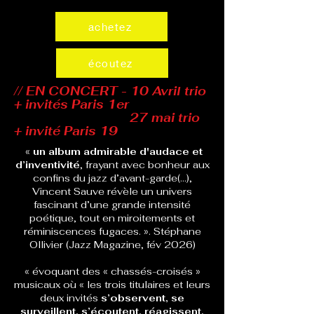
achetez
écoutez
// EN CONCERT -
10 Avril trio
+ invités Paris 1er
27 mai trio
+ invité Paris 19
«
un album admirable d'audace et
d’inventivité
, frayant avec bonheur aux
confins du jazz d’avant-garde(…),
Vincent Sauve révèle un univers
fascinant d’une grande intensité
poétique, tout en miroitements et
réminiscences fugaces. ». Stéphane
Ollivier (Jazz Magazine, fév 2026)
« évoquant des « chassés-croisés »
musicaux où « les trois titulaires et leurs
deux invités
s’observent, se
surveillent, s’écoutent, réagissent,