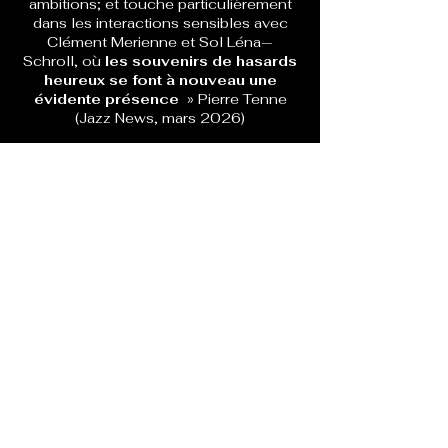
ambitions; et touche particulièrement
dans les interactions sensibles avec
Clément Merienne et Sol Léna—
Schroll, où
les souvenirs de hasards
heureux se font à nouveau
une
évidente présence
» Pierre Tenne
(Jazz News, mars 2026)
Les trois font et défont des nœuds
marins, on ne sait jamais très bien
comment c’est foutu, mais ça tient !
Corde serpent qui s’enroule sur elle-
même, formant des figures inattendues
liant les participants entre eux et aux
auditeurs.
Entre musique contemporaine et jazz
actuel, écriture et improvisations
s’entremêlent dans une ambiance
plutôt chambriste, résolument
moderne. » Alain Fleche (La Gazette
Bleue, avril 2026)