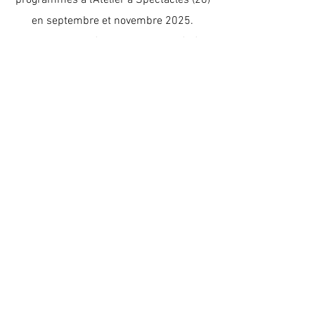
programmés à l'Atelier à Spectacles (28)
en septembre et novembre 2025.
La sortie numérique est annoncée à
l'automne 2025 avec ONZE HEURES
ONZE/11 MINUTES.
Clément Merienne, piano, divers claviers
​Sol Léna Schroll, saxophone alto
Vincent Sauve, batterie
*
exemple